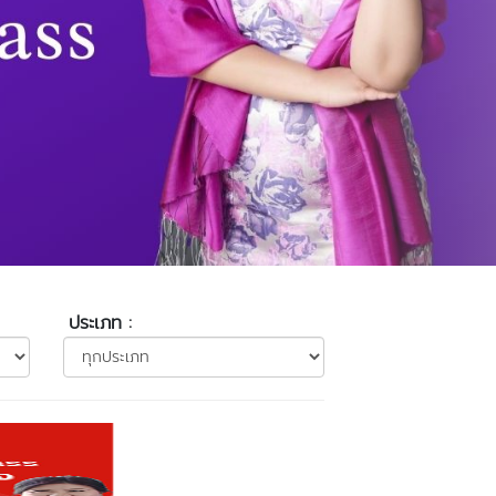
ประเภท :