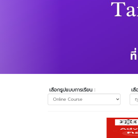
เลือกรูปแบบการเรียน :
เลื