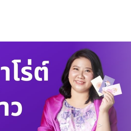
Next
>