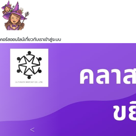
คอร์สออนไลน์
เกี่ยวกับเรา
เข้าสู่ระบบ
Previous
<