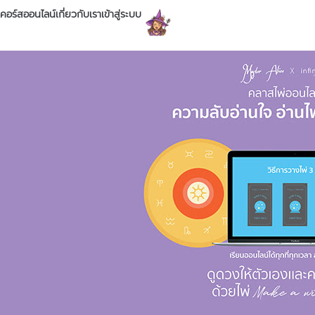
คอร์สออนไลน์
เกี่ยวกับเรา
เข้าสู่ระบบ