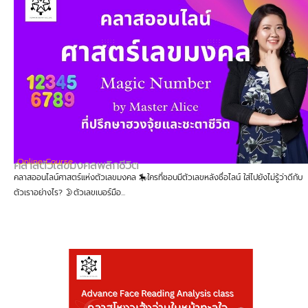
Online Course
คลาสตัวเลขมงคลพลิกชีวิต
คลาสออนไลน์ศาสตร์แห่งตัวเลขมงคล 🎠ใครที่ชอบมีตัวเลขหลังชื่อไลน์ ใส่ไปยังไม่รู้ว่าดีกับ
ตัวเราอย่างไร? 🌛ตัวเลขเบอร์มือ...