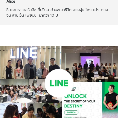
Alice
ซินแสมาสเตอร์อลิซ ที่ปรึกษาด้านชะตาชีวิต ฮวงจุ้ย โหงวเฮ้ง ดวง
จีน ลายเซ็น ไพ่ยิปซี  มากว่า 10 ปี
บทความที่เกี่ยวข้อง
บทความเพิ่มเติมผู้เขียน