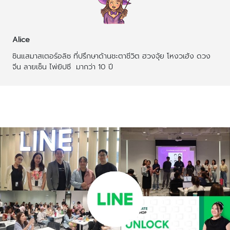
Alice
ซินแสมาสเตอร์อลิซ ที่ปรึกษาด้านชะตาชีวิต ฮวงจุ้ย โหงวเฮ้ง ดวง
จีน ลายเซ็น ไพ่ยิปซี  มากว่า 10 ปี
บทความที่เกี่ยวข้อง
บทความเพิ่มเติมผู้เขียน