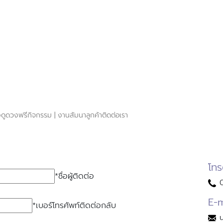
ง
ดูดวงฟรี
กิจกรรม | งานสัมนา
ลูกค้า
ติดต่อเรา
โทร
*ชื่อผู้ติดต่อ
E-m
*เบอร์โทรศัพท์ติดต่อกลับ